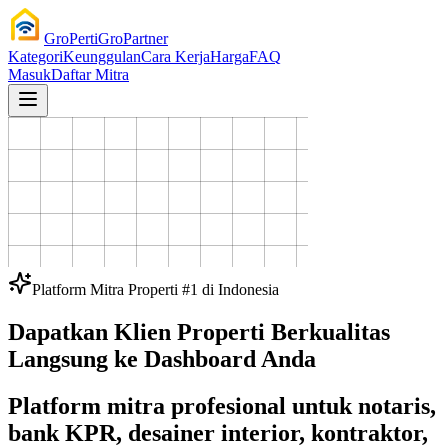
GroPerti
GroPartner
Kategori
Keunggulan
Cara Kerja
Harga
FAQ
Masuk
Daftar Mitra
Platform Mitra Properti #1 di Indonesia
Dapatkan Klien Properti Berkualitas
Langsung ke Dashboard Anda
Platform mitra profesional untuk notaris,
bank KPR, desainer interior, kontraktor,